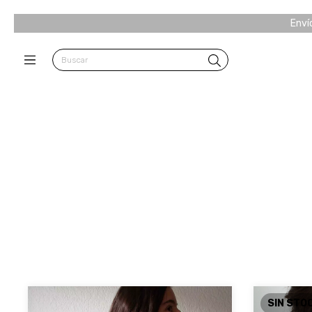
Enví
SIN STO