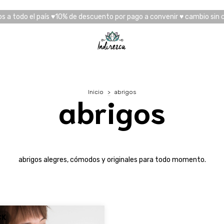
os a todo el país ♥10% de descuento por pago a convenir ♥ cambio sin 
Inicio
>
abrigos
abrigos
abrigos alegres, cómodos y originales para todo momento.
CK