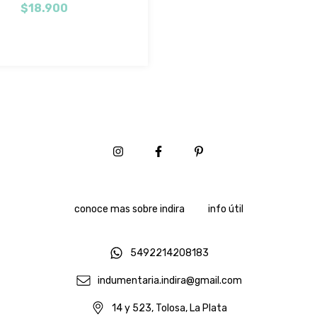
$18.900
conoce mas sobre indira
info útil
5492214208183
indumentaria.indira@gmail.com
14 y 523, Tolosa, La Plata