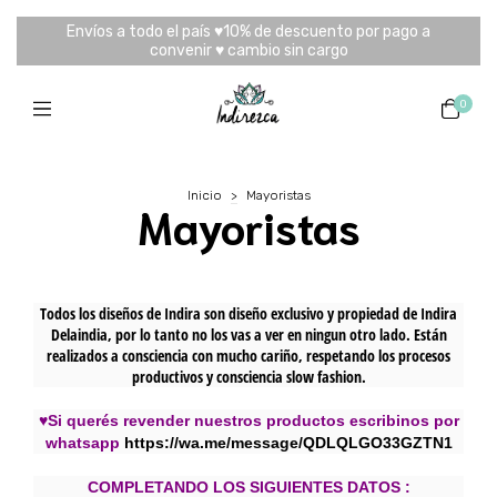
Envíos a todo el país ♥10% de descuento por pago a
convenir ♥ cambio sin cargo
0
Inicio
>
Mayoristas
Mayoristas
Todos los diseños de Indira son diseño exclusivo y propiedad de Indira
Delaindia, por lo tanto no los vas a ver en ningun otro lado. Están
realizados a consciencia con mucho cariño, respetando los procesos
productivos y consciencia slow fashion.
♥
Si querés revender nuestros productos escribinos por
whatsapp
https://wa.me/message/QDLQLGO33GZTN1
COMPLETANDO LOS SIGUIENTES DATOS :