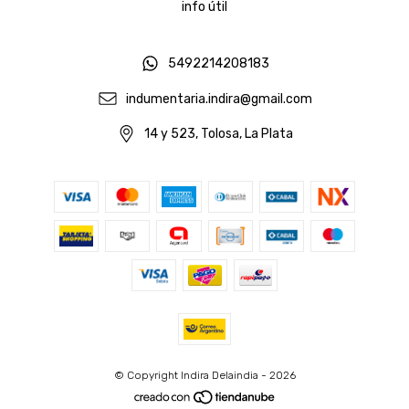
info útil
5492214208183
indumentaria.indira@gmail.com
14 y 523, Tolosa, La Plata
© Copyright Indira Delaindia - 2026