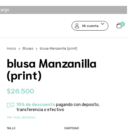
cargo
0
Mi cuenta
Inicio
>
Blusas
>
blusa Manzanilla (print)
blusa Manzanilla
(print)
$26.500
10% de descuento
pagando con deposito,
transferencia o efectivo
Ver más detalles
TALLE
CANTIDAD