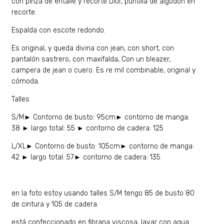
con pinza de entalle y recorte Dior, puntilla de algodón en
recorte.
Espalda con escote redondo.
Es original, y queda divina con jean, con short, con
pantalón sastrero, con maxifalda, Con un bleazer,
campera de jean o cuero. Es re mil combinable, original y
cómoda.
Talles
S/M► Contorno de busto: 95cm► contorno de manga:
38 ► largo total: 55 ► contorno de cadera: 125
L/XL► Contorno de busto: 105cm► contorno de manga:
42 ► largo total: 57► contorno de cadera: 135
en la foto estoy usando talles S/M tengo 85 de busto 80
de cintura y 105 de cadera.
está confeccionado en fibrana viscosa, lavar con agua