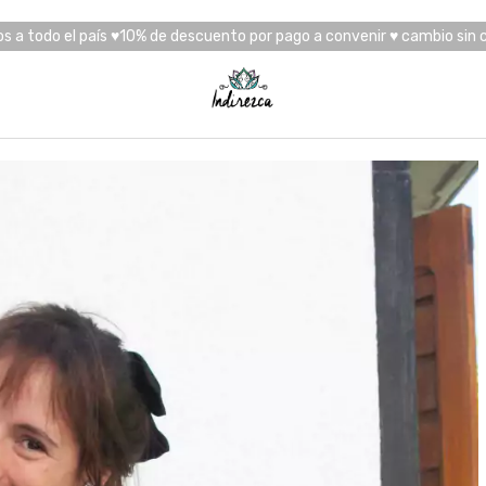
os a todo el país ♥10% de descuento por pago a convenir ♥ cambio sin 