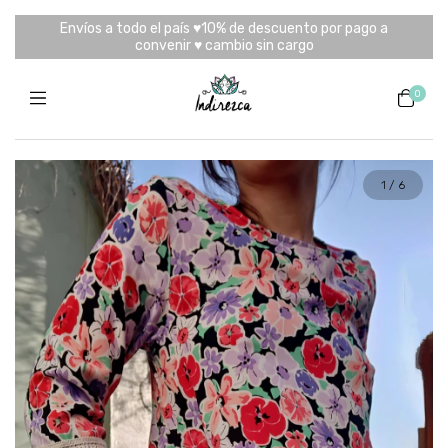
Envíos a todo el país ♥10% de descuento por pago a
convenir ♥ cambio sin cargo
0
1
/
6